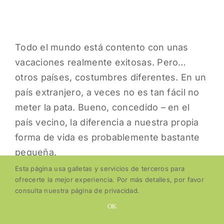
Todo el mundo está contento con unas
vacaciones realmente exitosas. Pero…
otros países, costumbres diferentes. En un
país extranjero, a veces no es tan fácil no
meter la pata. Bueno, concedido – en el
país vecino, la diferencia a nuestra propia
forma de vida es probablemente bastante
pequeña.
Esta página usa galletas y servicios de terceros para
ofrecerte la mejor experiencia. Por más detalles, por favor
consulta nuestra página de privacidad.
Pero en un país en el otro extremo del
OK
mundo, te puedes esperar muchas