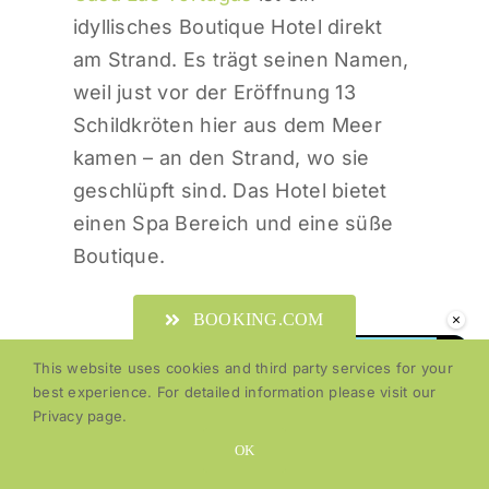
idyllisches Boutique Hotel direkt
am Strand. Es trägt seinen Namen,
weil just vor der Eröffnung 13
Schildkröten hier aus dem Meer
kamen – an den Strand, wo sie
geschlüpft sind. Das Hotel bietet
einen Spa Bereich und eine süße
Boutique.
×
BOOKING.COM
This website uses cookies and third party services for your
best experience. For detailed information please visit our
Privacy page.
OK
Play
Unmute
Fullscre