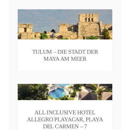
aya
TULUM – DIE STADT DER
o
MAYA AM MEER
gro
ALL INCLUSIVE HOTEL
men
ALLEGRO PLAYACAR, PLAYA
DEL CARMEN – 7