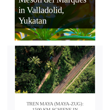
Valladolid, Yukatan
in Valladolid,
– Kurzer Führer
Yukatan
):
eime
pps
TREN MAYA (MAYA-ZUG):
1500 KM SCHIENE IN