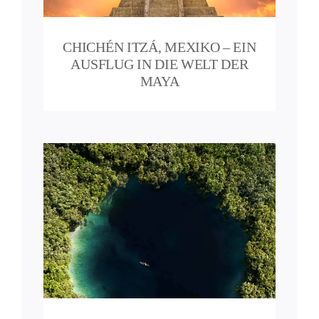
r
xiko
CHICHÉN ITZÁ, MEXIKO – EIN
AUSFLUG IN DIE WELT DER
MAYA
me
e