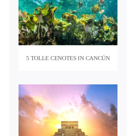
cún
o
5 TOLLE CENOTES IN CANCÚN
Ein